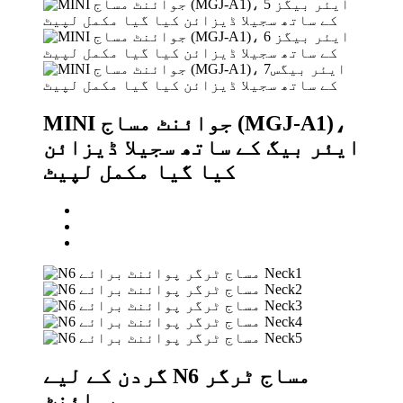
MINI جوائنٹ مساج (MGJ-A1)،
ایئر بیگ کے ساتھ سجیلا ڈیزائن
کیا گیا مکمل لپیٹ
گردن کے لیے N6 مساج ٹرگر
پوائنٹ