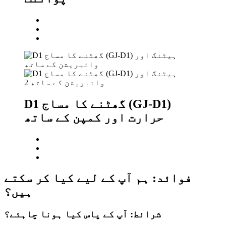
D1 گھٹنے کا مساج (GJ-D1)
حرارت اور کمپن کے ساتھ
فوائد: ہم آپ کے لیے کیا کر سکتے
ہیں؟
شرائط: آپ کے پاس کیا ہونا چاہئے؟