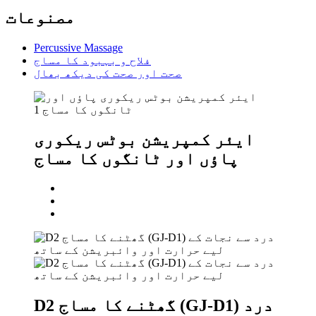
مصنوعات
Percussive Massage
فلاح و بہبود کا مساج
صحت اور صحت کی دیکھ بھال
ایئر کمپریشن بوٹس ریکوری
پاؤں اور ٹانگوں کا مساج
D2 گھٹنے کا مساج (GJ-D1) درد