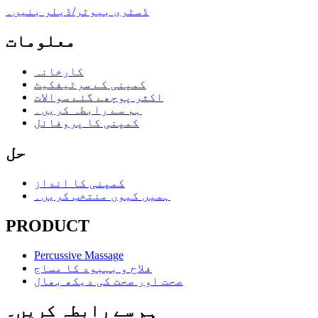
ڈسٹری بیوٹر/ڈیلر بنیں۔
معلومات
کارخانہ
کمپنی کے سرٹیفکیٹ
اکثر پوچھے گئے سوالات
ہم سے رابطہ کریں۔
کمپنی کا پروفائل
حل
کمپنی کا انداز
ہمیں کیوں منتخب کریں۔
PRODUCT
Percussive Massage
فلاح و بہبود کا مساج
صحت اور صحت کی دیکھ بھال
ہم سے رابطہ کریں۔