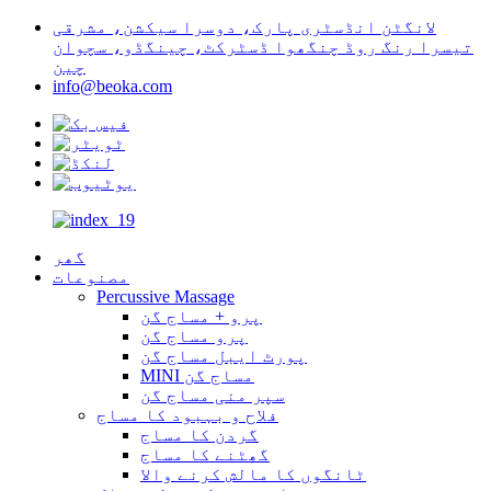
لانگٹن انڈسٹری پارک، دوسرا سیکشن، مشرقی
تیسرا رنگ روڈ چنگھوا ڈسٹرکٹ، چینگڈو، سچوان
چین
info@beoka.com
گھر
مصنوعات
Percussive Massage
پرو + مساج گن
پرو مساج گن
پورٹ ایبل مساج گن
MINI مساج گن
سپر منی مساج گن
فلاح و بہبود کا مساج
گردن کا مساج
گھٹنے کا مساج
ٹانگوں کا مالش کرنے والا