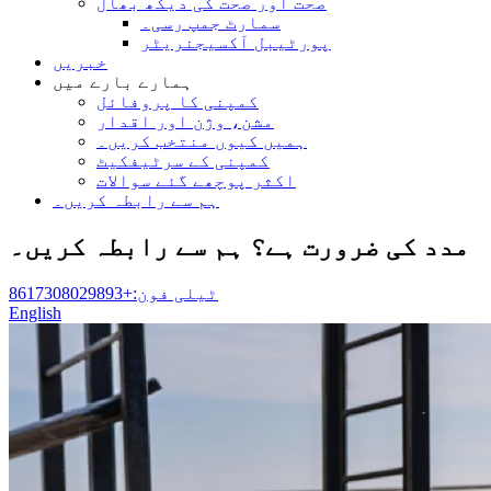
صحت اور صحت کی دیکھ بھال
سمارٹ جمپ رسی۔
پورٹیبل آکسیجنریٹر
خبریں
ہمارے بارے میں
کمپنی کا پروفائل
مشن، وژن اور اقدار
ہمیں کیوں منتخب کریں۔
کمپنی کے سرٹیفکیٹ
اکثر پوچھے گئے سوالات
ہم سے رابطہ کریں۔
مدد کی ضرورت ہے؟ ہم سے رابطہ کریں۔
ٹیلی فون:+8617308029893
English