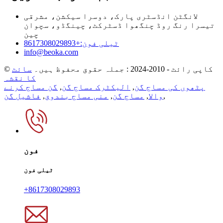
لانگٹن انڈسٹری پارک، دوسرا سیکشن، مشرقی
تیسرا رنگ روڈ چنگھوا ڈسٹرکٹ، چینگڈو، سچوان
چین
ٹیلی فون:+8617308029893
info@beoka.com
© کاپی رائٹ - 2010-2024 : جملہ حقوق محفوظ ہیں۔
سائٹ
کا نقشہ
پٹھوں کی مساج گن
,
الیکٹرک مساج گن
,
گن مساج کرنے
,
والا
,
مساج گن
,
منی مساج بندوق
,
فاشیل گن
فون
ٹیلی فون
+8617308029893